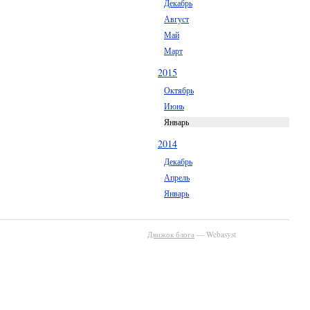
Декабрь
Август
Май
Март
2015
Октябрь
Июнь
Январь
2014
Декабрь
Апрель
Январь
Движок блога
— Webasyst