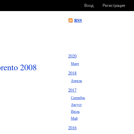
Вход
Регистрация
RSS
2020
Март
rento 2008
2018
Апрель
2017
Сентябрь
Август
Июль
Май
2016