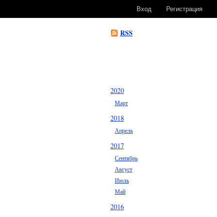
Вход
Регистрация
RSS
2020
Март
2018
Апрель
2017
Сентябрь
Август
Июль
Май
2016