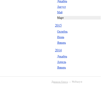
Декабрь
Август
Май
Март
2015
Октябрь
Июнь
Январь
2014
Декабрь
Апрель
Январь
Движок блога
— Webasyst