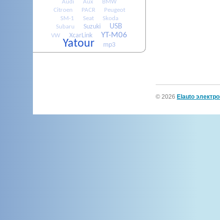
Audi
Aux
BMW
Citroen
PACR
Peugeot
SM-1
Seat
Skoda
USB
Suzuki
Subaru
YT-M06
XcarLink
VW
Yatour
mp3
© 2026
Elauto электр