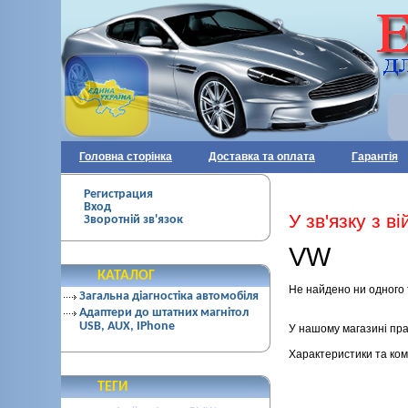
Головна сторінка
Доставка та оплата
Гарантія
Регистрация
Вход
У зв'язку з 
Зворотній зв'язок
VW
КАТАЛОГ
Не найдено ни одного 
Загальна діагностіка автомобіля
Адаптери до штатних магнітол
USB, AUX, IPhone
У нашому магазині пр
Характеристики та ко
ТЕГИ