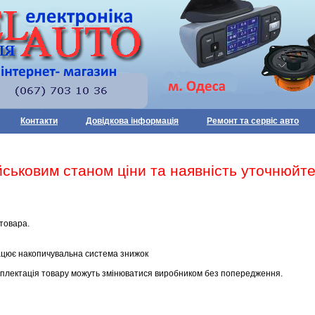
Контакти
Довідкова інформація
Ремонт та сервіс авто
військовим станом ціни та наявність уточнюй
товара.
ацює накопичувальна система знижок
мплектація товару можуть змінюватися виробником без попередження.