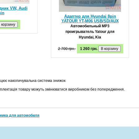
дник VW, Audi
pin
Адаптер для Hyundai 8pin
YATOUR YT-M06 USB/SD/AUX
Автомобильный MP3
проигрыватель Yatour для
Hyundai, Kia
2 700 грн.
1 260 грн.
ацює накопичувальна система знижок
мплектація товару можуть змінюватися виробником без попередження.
оника для автомобиля