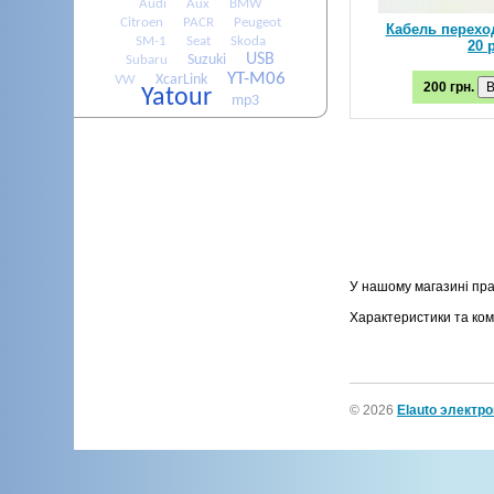
Audi
Aux
BMW
Citroen
PACR
Peugeot
Кабель перехо
SM-1
Seat
Skoda
20 
USB
Suzuki
Subaru
YT-M06
XcarLink
VW
200 грн.
Yatour
mp3
У нашому магазині пр
Характеристики та ко
© 2026
Elauto электр