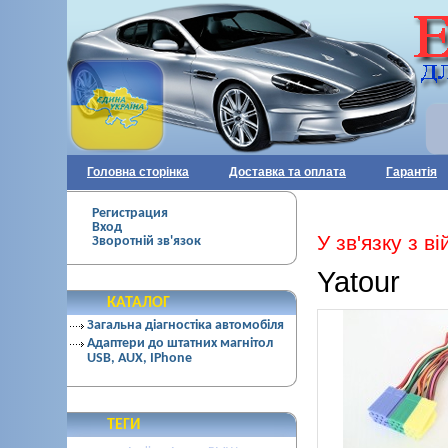
Головна сторінка
Доставка та оплата
Гарантія
Регистрация
Вход
У зв'язку з 
Зворотній зв'язок
Yatour
КАТАЛОГ
Загальна діагностіка автомобіля
Адаптери до штатних магнітол
USB, AUX, IPhone
ТЕГИ